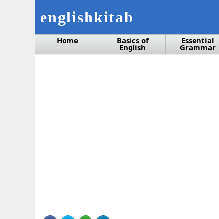
englishkitab
Home
Basics of
Essential
English
Grammar