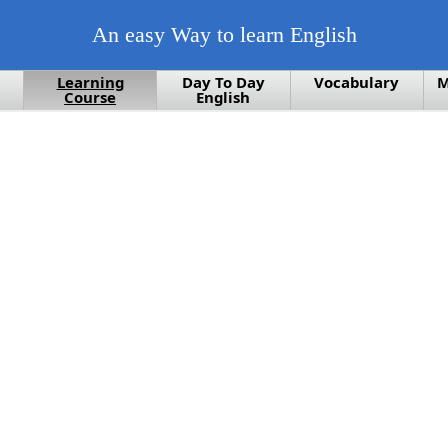
An easy Way to learn English
Learning
Day To Day
Vocabulary
M
Course
English