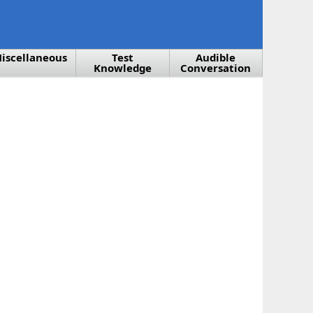
iscellaneous
Test
Audible
Knowledge
Conversation