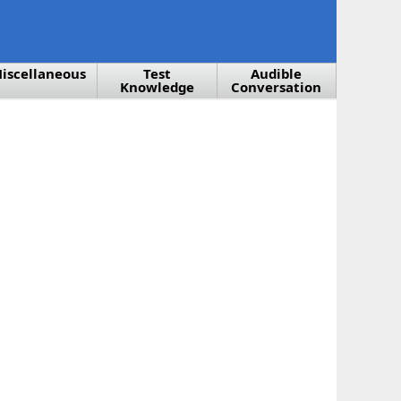
iscellaneous
Test
Audible
Knowledge
Conversation