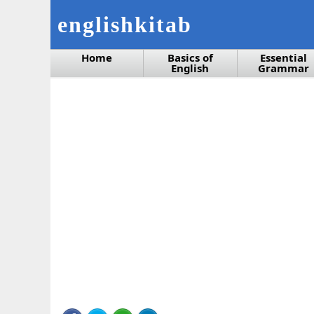
englishkitab
Home
Basics of
Essential
English
Grammar