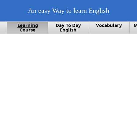
An easy Way to learn English
Learning
Day To Day
Vocabulary
M
Course
English