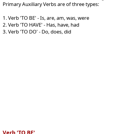
Primary Auxiliary Verbs are of three types:
1. Verb 'TO BE' - Is, are, am, was, were
2. Verb 'TO HAVE' - Has, have, had
3. Verb 'TO DO' - Do, does, did
Verb 'TO BE'