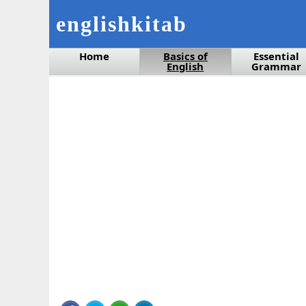
englishkitab
Home
Basics of
Essential
English
Grammar