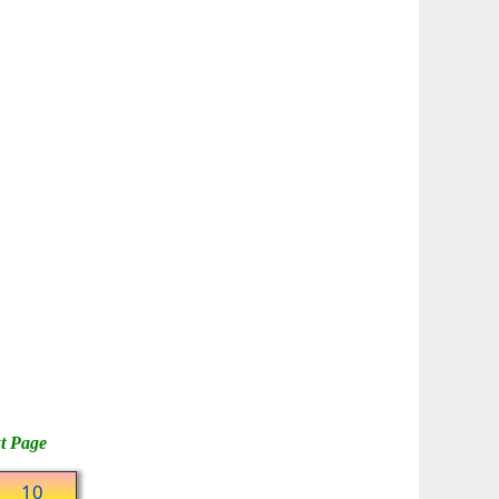
t Page
10