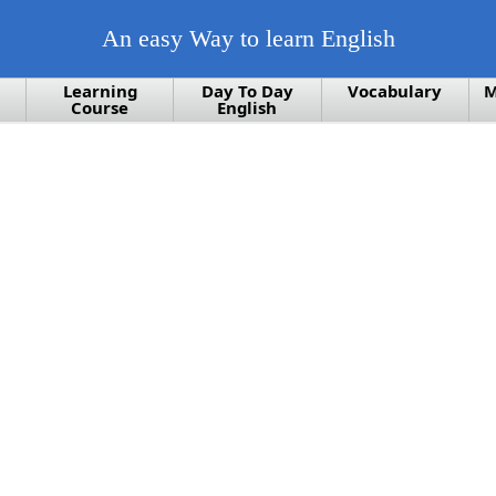
An easy Way to learn English
Learning
Day To Day
Vocabulary
M
Course
English