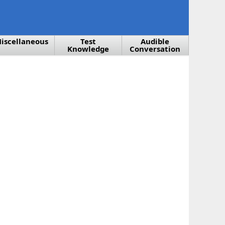
iscellaneous
Test
Audible
Knowledge
Conversation