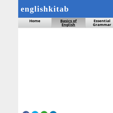
englishkitab
Home
Basics of
Essential
English
Grammar