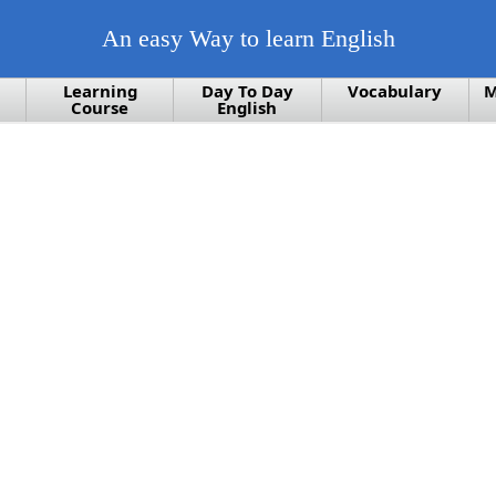
An easy Way to learn English
Learning
Day To Day
Vocabulary
M
Course
English