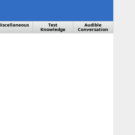
iscellaneous
Test
Audible
Knowledge
Conversation