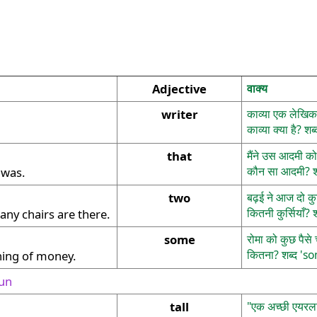
Adjective
वाक्य
writer
काव्या एक लेखिका
काव्या क्या है? शब
that
मैंने उस आदमी को
कौन सा आदमी? शब
 was.
two
बढ़ई ने आज दो कुर
कितनी कुर्सियाँ? श
ny chairs are there.
some
रोमा को कुछ पैसे
कितना? शब्द 'so
ing of money.
oun
tall
"एक अच्छी एयरला