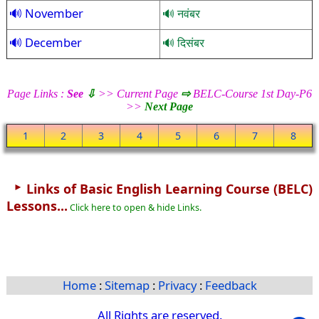
November
नवंबर
December
दिसंबर
Page Links :
See
⇩
>> Current Page
⇨
BELC-Course 1st Day-P6
>>
Next Page
1
2
3
4
5
6
7
8
►
Links of Basic English Learning Course (BELC)
Lessons...
Click here to open & hide Links.
Home
:
Sitemap
:
Privacy
:
Feedback
All Rights are reserved.