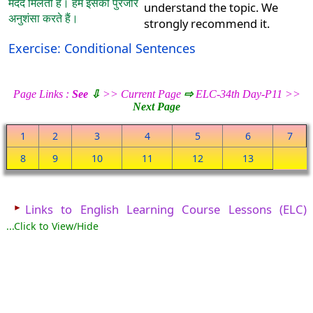
मदद मिलती है। हम इसकी पुरजोर
understand the topic. We
अनुशंसा करते हैं।
strongly recommend it.
Exercise: Conditional Sentences
Page Links :
See
⇩
>> Current Page
⇨
ELC-34th Day-P11 >>
Next Page
1
2
3
4
5
6
7
8
9
10
11
12
13
►
Links to English Learning Course Lessons (ELC)
...Click to View/Hide