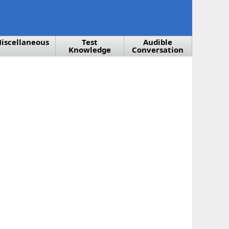
iscellaneous
Test
Audible
Knowledge
Conversation