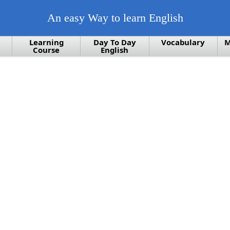
An easy Way to learn English
Learning
Day To Day
Vocabulary
M
Course
English