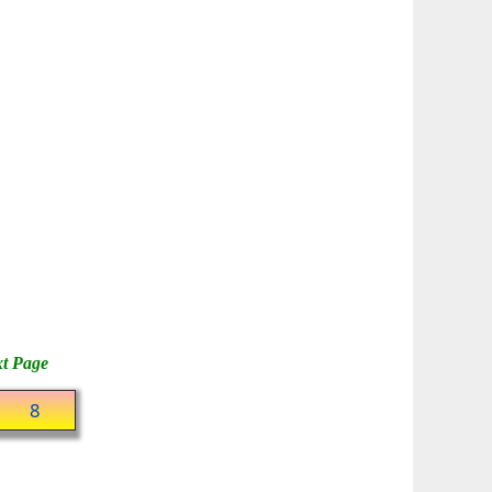
t Page
8