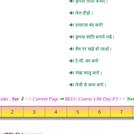
कृपया ताली बजाएं।
तेज दौड़ो।
दरवाजा बंद करो!
कृपया शांति बनाये रखें।
बेंच पर खड़े हो जाओ।
ऐ.सी. बंद करो
पंखा चालू करो।
तेजी से काम करो।
inks :
See
⇩
>> Current Page
⇨
BELC-Course 13th Day-P3 >>
Nex
2
3
4
5
6
7