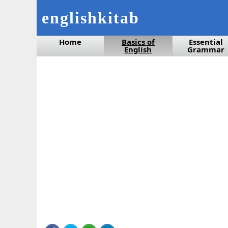
englishkitab
Home
Basics of
Essential
English
Grammar