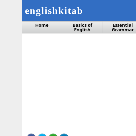
englishkitab
Home
Basics of
Essential
English
Grammar