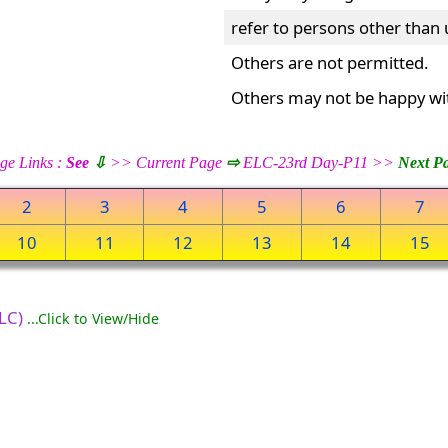
refer to persons other than 
Others are not permitted.
Others may not be happy wi
ge Links :
See
⇩
>> Current Page
⇨
ELC-23rd Day-P11 >>
Next P
2
3
4
5
6
7
10
11
12
13
14
15
ELC)
...Click to View/Hide