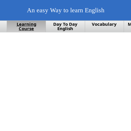
An easy Way to learn English
Learning
Day To Day
Vocabulary
M
Course
English