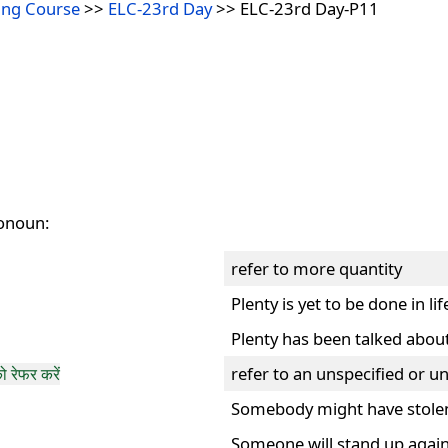
ing Course
>>
ELC-23rd Day
>> ELC-23rd Day-P11
ronoun:
refer to more quantity
Plenty is yet to be done in lif
Plenty has been talked abou
refer to an unspecified or 
को रेफर करें
Somebody might have stolen
Someone will stand up again