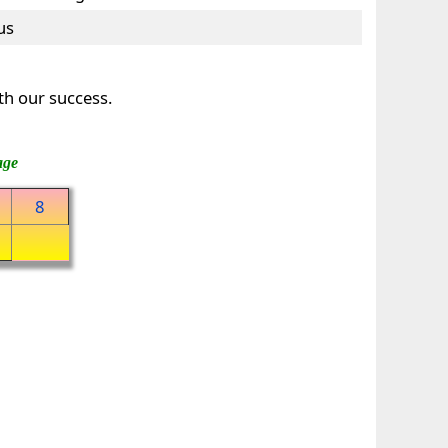
us
th our success.
age
8