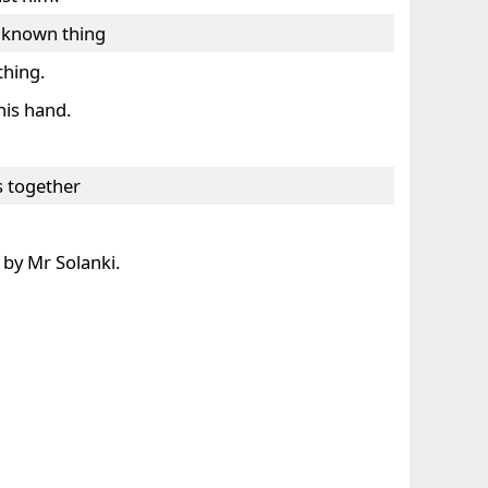
unknown thing
thing.
his hand.
s together
 by Mr Solanki.