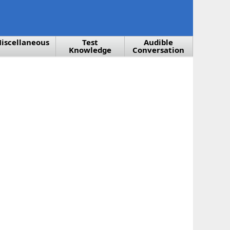
iscellaneous
Test
Audible
Knowledge
Conversation