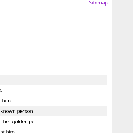
Sitemap
e.
t him.
unknown person
 her golden pen.
st him.