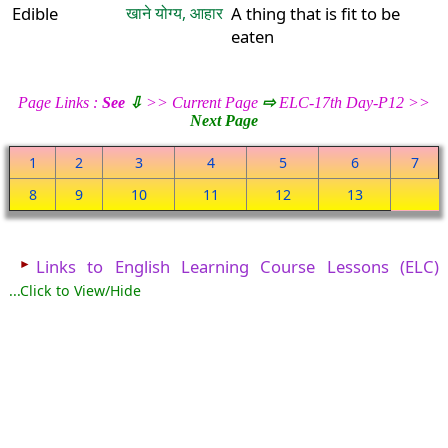
Edible
खाने योग्य, आहार
A thing that is fit to be
eaten
Page Links :
See
⇩
>> Current Page
⇨
ELC-17th Day-P12 >>
Next Page
1
2
3
4
5
6
7
8
9
10
11
12
13
►
Links to English Learning Course Lessons (ELC)
...Click to View/Hide