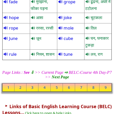
fade
मुरझाना,
grope
ढूंढना, अंधेरे में
फीका पड़ना
टटोलना
hope
joke
आशा
चुटकला
rope
mole
रस्सा, रस्सी
तिल
June
cube
घन, घनाकार
जून
टुकड़ा
rule
tune
नियम, शासन
लय, राग
Page Links :
See
⇩
>> Current Page
⇨
BELC-Course 4th Day-P7
>>
Next Page
1
2
3
4
5
6
7
8
9
►
Links of Basic English Learning Course (BELC)
Lessons...
Click here to open & hide Links.