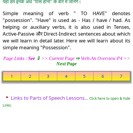
यहां हम इनके अर्थ "पास होना" के बारे में जानेंगे।
Simple meaning of verb " TO HAVE" denotes
"possession". "Have" is used as - Has / have / had. As
helping or auxiliary verbs, it is also used in Tenses,
Active-Passive और Direct-Indirect sentences about which
we will learn in detail later. Here we will learn about its
simple meaning "Possession".
Page Links :
See
⇩
>> Current Page
⇨
Verb-An Overview-P4 >>
Next Page
1
2
3
4
5
6
7
►
Links to Parts of Speech Lessons...
Click here to open & hide
Links.