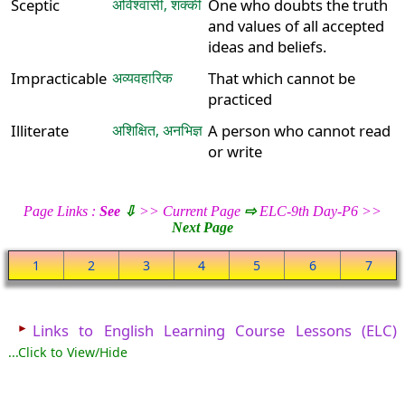
Sceptic
अविश्वासी, शक्की
One who doubts the truth
and values of all accepted
ideas and beliefs.
Impracticable
अव्यवहारिक
That which cannot be
practiced
Illiterate
अशिक्षित, अनभिज्ञ
A person who cannot read
or write
Page Links :
See
⇩
>> Current Page
⇨
ELC-9th Day-P6 >>
Next Page
1
2
3
4
5
6
7
►
Links to English Learning Course Lessons (ELC)
...Click to View/Hide