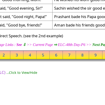
aid, "Good evening, Sir!"
Sachin wished the sir good 
t said, "Good night, Papa!"
Prashant bade his Papa good
id, "Good bye, friends!"
Aman bade his friends good
irect Speech. (see the 2nd example)
ge Links :
See
⇩
>> Current Page
⇨
ELC-48th Day-P6 >>
Next Pa
2
3
4
5
6
7
8
9
ELC)
...Click to View/Hide