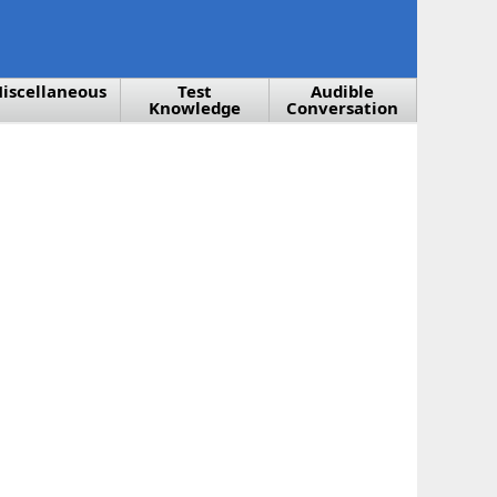
iscellaneous
Test
Audible
Knowledge
Conversation