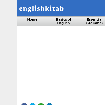
englishkitab
Home
Basics of
Essential
English
Grammar