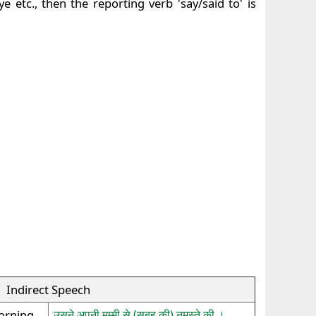
etc., then the reporting verb 'say/said to' is
Indirect Speech
orning.
उसने अपनी मम्मी से (सुबह की) नमस्ते की ।