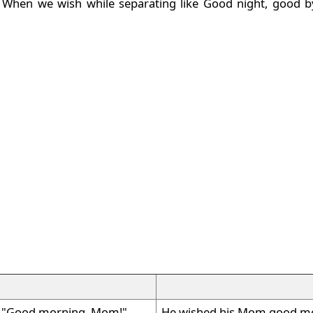
hen we wish while separating like Good night, good bye 
, "Good morning, Mom!"
He wished his Mom good m