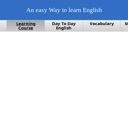
An easy Way to learn English
Learning
Day To Day
Vocabulary
M
Course
English