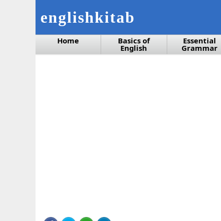
englishkitab
Home
Basics of
Essential
English
Grammar