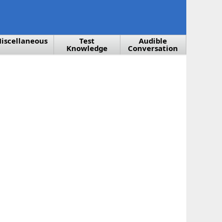
iscellaneous
Test
Audible
Knowledge
Conversation