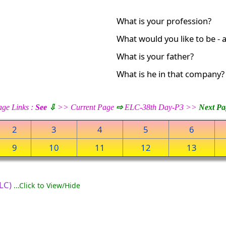
What is your profession?
What would you like to be - 
What is your father?
What is he in that company?
ge Links :
See
⇩
>> Current Page
⇨
ELC-38th Day-P3 >>
Next Pa
2
3
4
5
6
9
10
11
12
13
ELC)
...Click to View/Hide