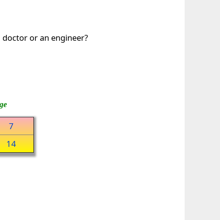
a doctor or an engineer?
ge
7
14