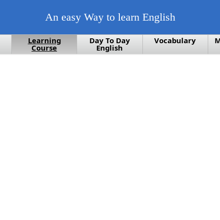
An easy Way to learn English
Learning
Day To Day
Vocabulary
M
Course
English