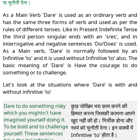
या चुनौती देना।
As a Main Verb 'Dare' is used as an ordinary verb and
has the same three forms of verb and used as per the
rules of different tenses. Like in Present Indefinite Tense
the third person singular ends with an 's/es', and in
interrogative and negative sentences 'Do/Does' is used.
As a Main verb, 'Dare' is normally followed by an
Infinitive 'to' and it is used without Infinitive ‘to’ also. The
basic meaning of 'Dare' is Have the courage to do
something or to challenge.
Let's look at the situations where 'Dare' is with and
without infinitive 'to'
Dare to do something risky
कुछ जोखिम भरा काम करने की
which you mightn't have
हिम्मत करना जिसकी कल्पना आपने
imagined yourself doing it.
खुद नहीं की हो। निर्भीक होना और
To be bold and to challenge
स्वयं को चुनौती देना। इन वाक्यों में
yourself. These sentences
Infinitive 'to' होता है।