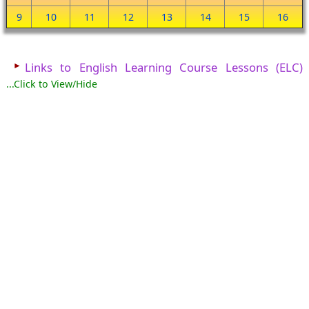
9
10
11
12
13
14
15
16
►
Links to English Learning Course Lessons (ELC)
...Click to View/Hide