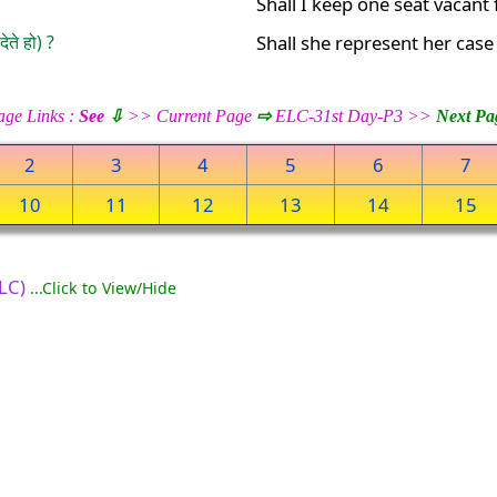
Shall I keep one seat vacant 
ेते हो) ?
Shall she represent her case 
age Links :
See
⇩
>> Current Page
⇨
ELC-31st Day-P3 >>
Next Pa
2
3
4
5
6
7
10
11
12
13
14
15
ELC)
...Click to View/Hide