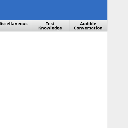
iscellaneous
Test
Audible
Knowledge
Conversation