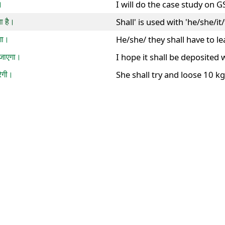
।
I will do the case study on
ा है।
Shall' is used with 'he/she/it
ोगा।
He/she/ they shall have to l
 जाएगा।
I hope it shall be deposited
ेगी।
She shall try and loose 10 k