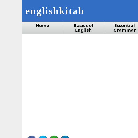
englishkitab
Home
Basics of
Essential
English
Grammar