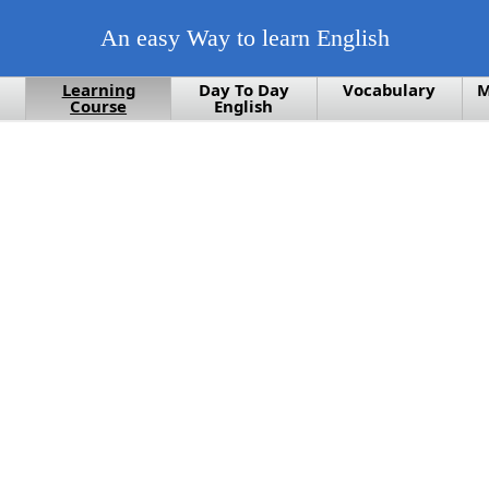
An easy Way to learn English
Learning
Day To Day
Vocabulary
M
Course
English