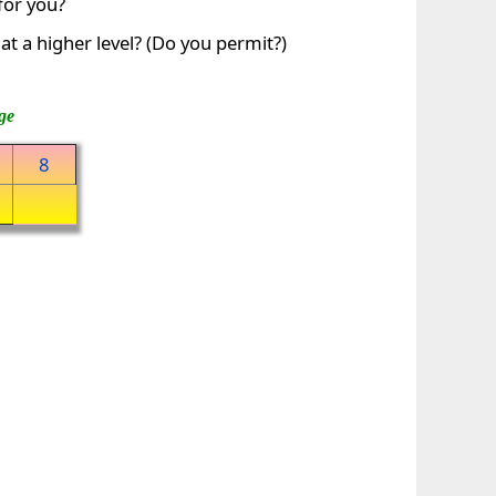
for you?
at a higher level? (Do you permit?)
ge
8