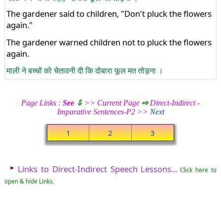
The gardener said to children, "Don't pluck the flowers
again."
The gardener warned children not to pluck the flowers
again.
माली ने बच्चों को चेतावनी दी कि दोबारा फूल मत तोड़ना ।
Page Links :
See
⇩
>> Current Page
⇨
Direct-Indirect -
Imparative Sentences-P2 >>
Next
1
2
3
►
Links to Direct-Indirect Speech Lessons...
Click here to
open & hide Links.