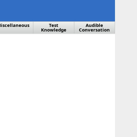
iscellaneous
Test
Audible
Knowledge
Conversation