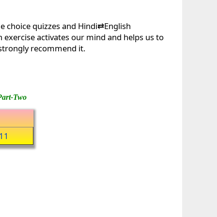
le choice quizzes and Hindi⇄English
in exercise activates our mind and helps us to
 strongly recommend it.
Part-Two
11