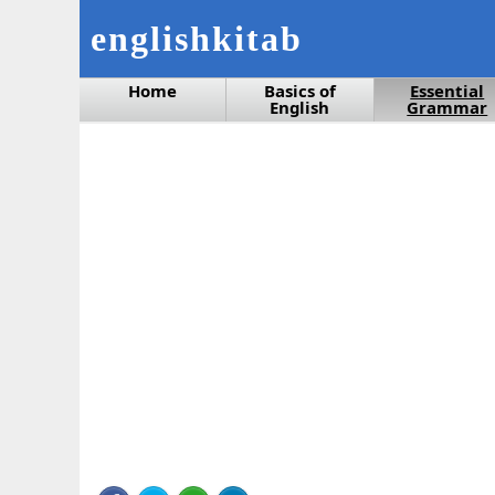
englishkitab
Home
Basics of
Essential
English
Grammar