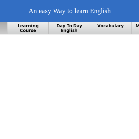
An easy Way to learn English
Learning
Day To Day
Vocabulary
M
Course
English