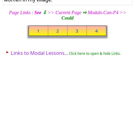
Page Links :
See
⇩
>> Current Page
⇨
Modals-Can-P4 >>
Could
1
2
3
4
►
Links to Modal Lessons...
Click here to open & hide Links.