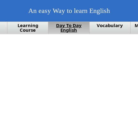
An easy Way to learn English
Learning
Day To Day
Vocabulary
M
Course
English