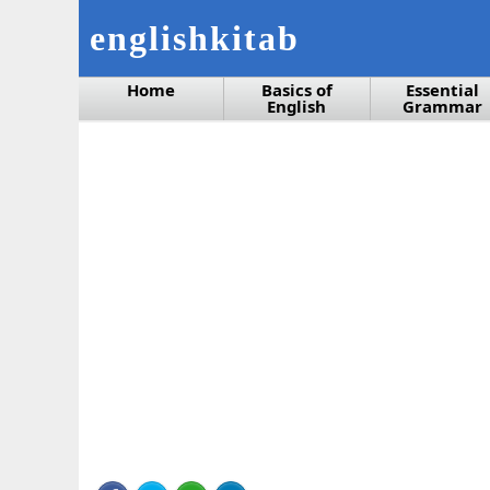
englishkitab
Home
Basics of
Essential
English
Grammar