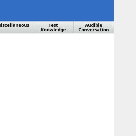
iscellaneous
Test
Audible
Knowledge
Conversation