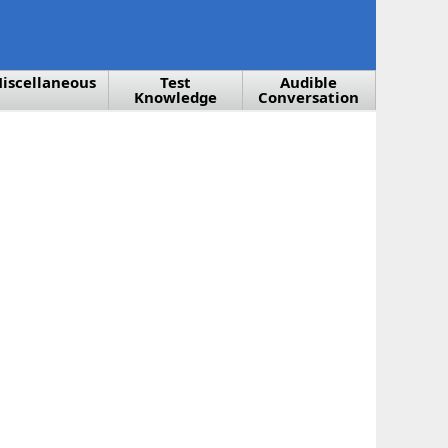
iscellaneous
Test
Audible
Knowledge
Conversation