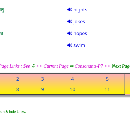
nights
पशु
jokes
hopes
र्थ
swim
Page Links :
See
⇩
>> Current Page
⇨
Consonants-P7 >>
Next Pag
2
3
4
5
8
9
10
11
pen & hide Links.