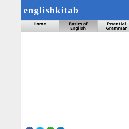
englishkitab
Home
Basics of
Essential
English
Grammar