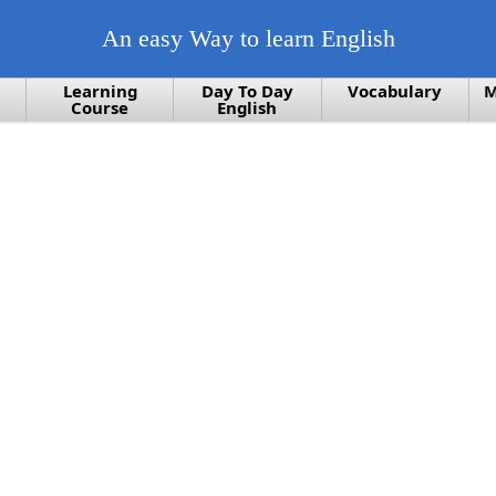
An easy Way to learn English
Learning
Day To Day
Vocabulary
M
Course
English