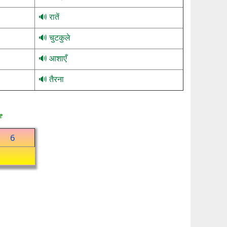
रातें
चुटकुले
आशाएँ
तैरना
e
6