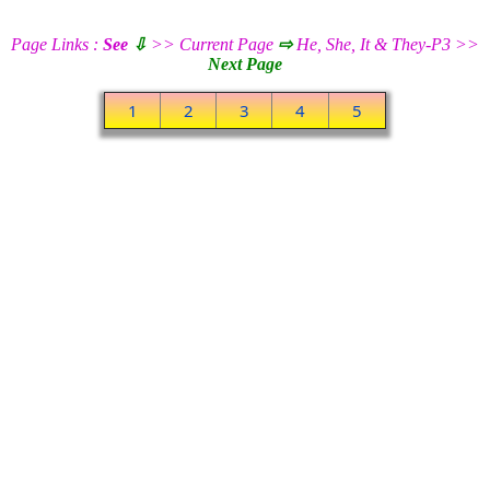
Page Links :
See
⇩
>> Current Page
⇨
He, She, It & They-P3 >>
Next Page
1
2
3
4
5