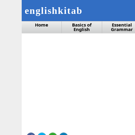
englishkitab
Home
Basics of
Essential
English
Grammar