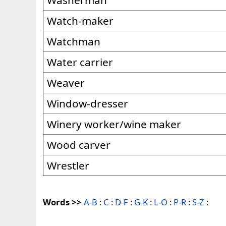
Washerman
Watch-maker
Watchman
Water carrier
Weaver
Window-dresser
Winery worker/wine maker
Wood carver
Wrestler
Words >>
A-B
:
C
:
D-F
:
G-K
:
L-O
:
P-R
:
S-Z
: