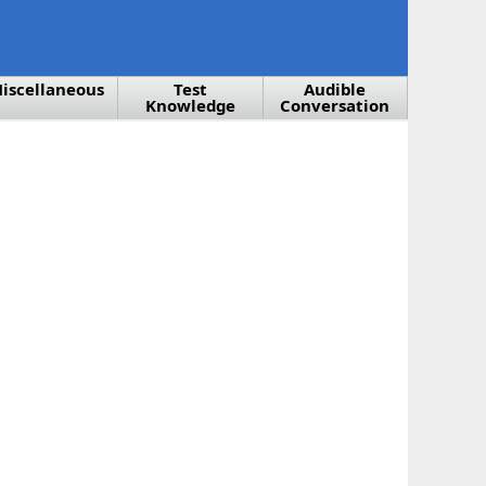
iscellaneous
Test
Audible
Knowledge
Conversation