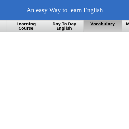
An easy Way to learn English
Learning
Day To Day
Vocabulary
M
Course
English