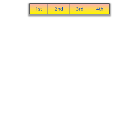
1st
2nd
3rd
4th