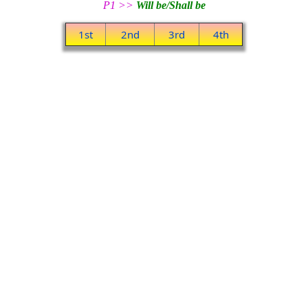
P1 >>
Will be/Shall be
1st
2nd
3rd
4th