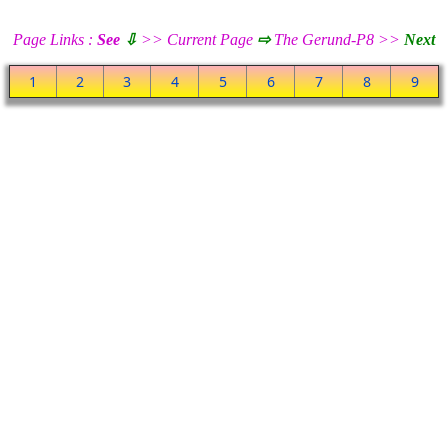
Page Links :
See
⇩
>> Current Page
⇨
The Gerund-P8 >>
Next
1
2
3
4
5
6
7
8
9