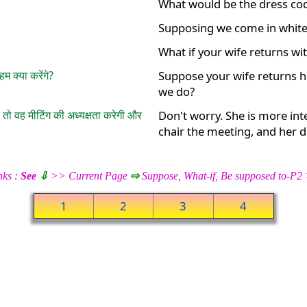
What would be the dress co
Supposing we come in white 
What if your wife returns wi
म क्या करेंगे?
Suppose your wife returns 
we do?
ै तो वह मीटिंग की अध्यक्षता करेगी और
Don't worry. She is more intel
chair the meeting, and her de
nks :
See
⇩
>> Current Page
⇨
Suppose, What-if, Be supposed to-P
1
2
3
4