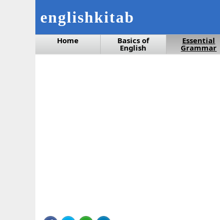
englishkitab
Home
Basics of
Essential
English
Grammar