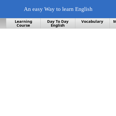
An easy Way to learn English
Learning
Day To Day
Vocabulary
M
Course
English