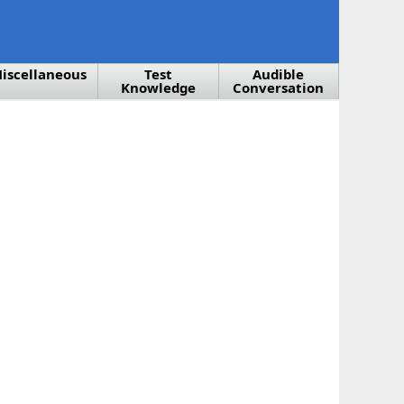
iscellaneous
Test
Audible
Knowledge
Conversation