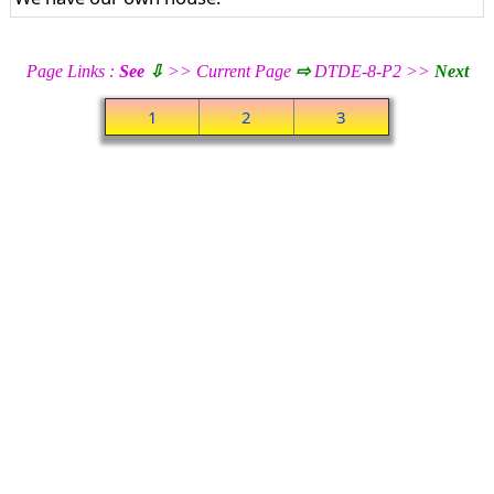
Page Links :
See
⇩
>> Current Page
⇨
DTDE-8-P2 >>
Next
1
2
3