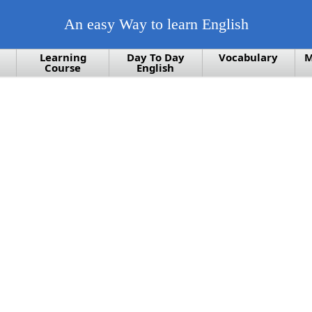
An easy Way to learn English
Learning
Day To Day
Vocabulary
M
Course
English