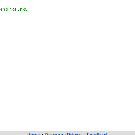
pen & hide Links.
Home
:
Sitemap
:
Privacy
:
Feedback