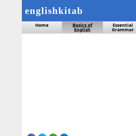
englishkitab
Home
Basics of
Essential
English
Grammar