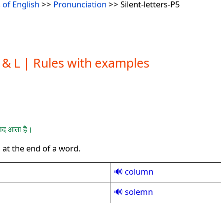
 of English
>>
Pronunciation
>> Silent-letters-P5
K & L | Rules with examples
 बाद आता है।
' at the end of a word.
column
solemn