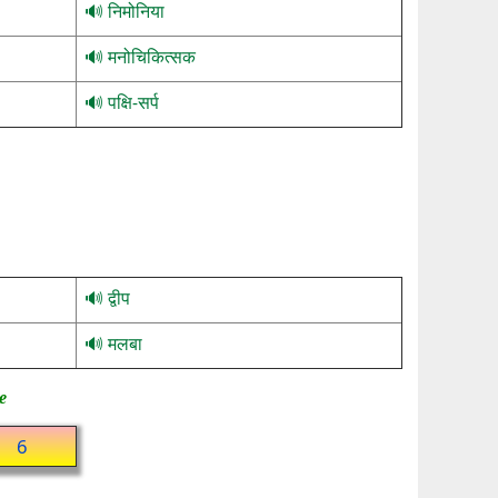
निमोनिया
मनोचिकित्सक
पक्षि-सर्प
द्वीप
मलबा
e
6