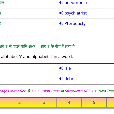
pneumonia
ञान
psychiatrist
ा
Pterodactyl
द
्षर 'l' से पहले यानि अक्षर 'i' और 'l' के बीच में आता है।
lbhabet 'i' and alphabet 'l' in a word.
isle
debris
ा
Page Links :
See
⇩
>> Current Page
⇨
Silent-letters-P5 >>
Next Pag
2
3
4
5