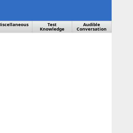
iscellaneous
Test
Audible
Knowledge
Conversation