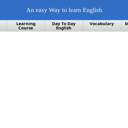
An easy Way to learn English
Learning
Day To Day
Vocabulary
M
Course
English