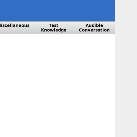
iscellaneous
Test
Audible
Knowledge
Conversation