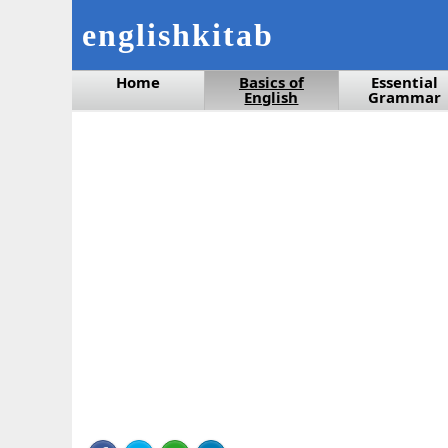
englishkitab
Home
Basics of
Essential
English
Grammar