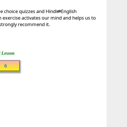
le choice quizzes and Hindi⇄English
in exercise activates our mind and helps us to
 strongly recommend it.
 Lesson
6