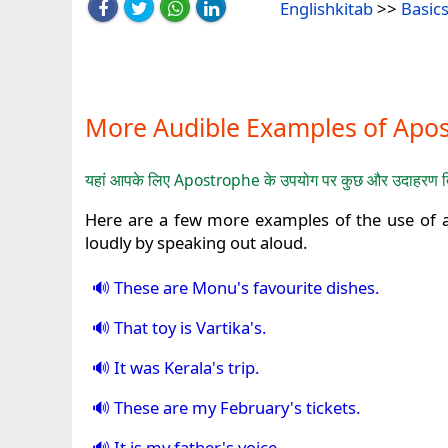
Englishkitab
>>
Basics
More Audible Examples of Apostro
यहां आपके लिए Apostrophe के उपयोग पर कुछ और उदाहरण दिए ग
Here are a few more examples of the use of 
loudly by speaking out aloud.
These are Monu's favourite dishes.
That toy is Vartika's.
It was Kerala's trip.
These are my February's tickets.
It is my father's voice.