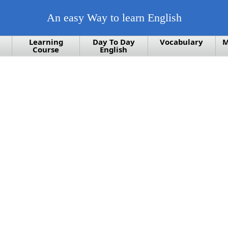
An easy Way to learn English
Learning
Day To Day
Vocabulary
M
Course
English