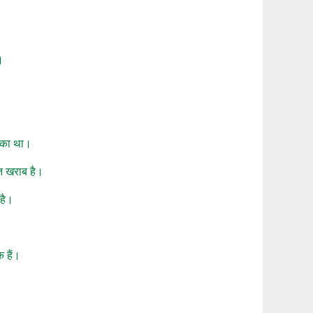
।
़का था।
ुत खराब है।
 है।
क हैं।