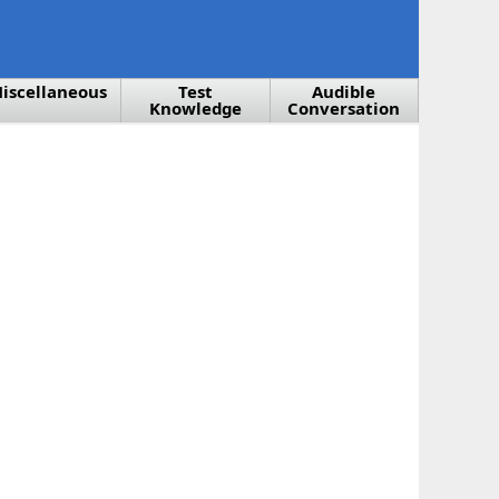
iscellaneous
Test
Audible
Knowledge
Conversation