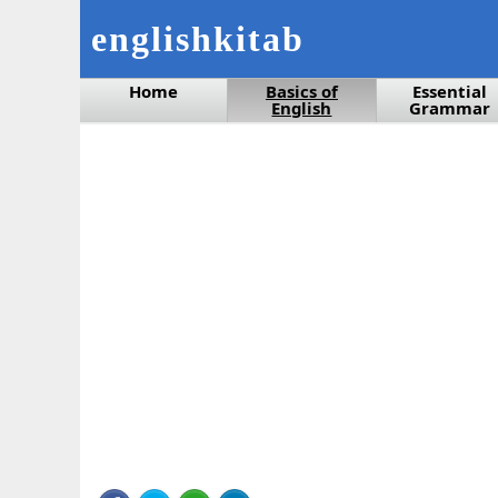
englishkitab
Home
Basics of
Essential
English
Grammar